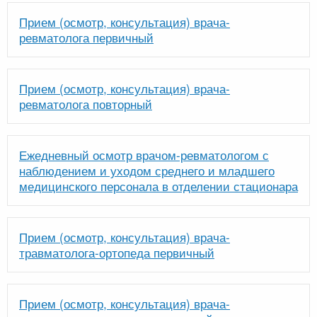
Прием (осмотр, консультация) врача-
ревматолога первичный
Прием (осмотр, консультация) врача-
ревматолога повторный
Ежедневный осмотр врачом-ревматологом с
наблюдением и уходом среднего и младшего
медицинского персонала в отделении стационара
Прием (осмотр, консультация) врача-
травматолога-ортопеда первичный
Прием (осмотр, консультация) врача-