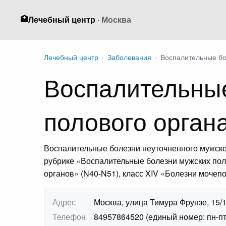
🏥
Лечебный центр
· Москва
Лечебный центр
›
Заболевания
›
Воспалительные бо
Воспалительные
полового орган
Воспалительные болезни неуточненного мужско
рубрике «Воспалительные болезни мужских пол
органов» (N40-N51), класс XIV «Болезни мочеп
Адрес
Москва, улица Тимура Фрунзе, 15/
Телефон
84957864520 (единый номер: пн-пт 7