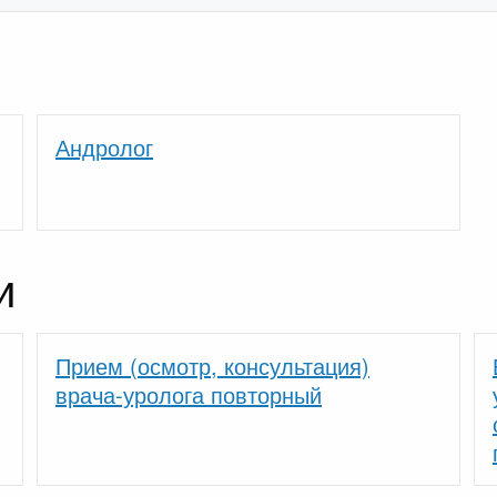
Андролог
и
Прием (осмотр, консультация)
врача-уролога повторный