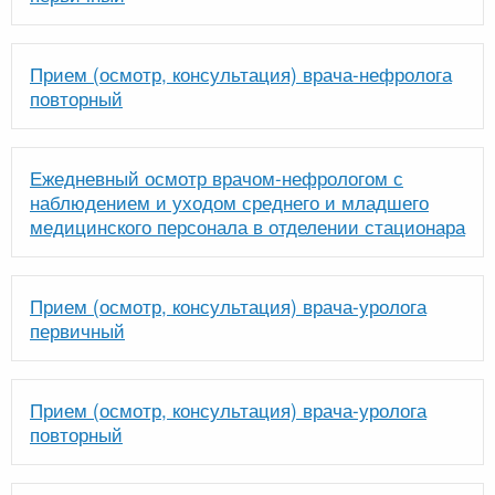
Прием (осмотр, консультация) врача-нефролога
повторный
Ежедневный осмотр врачом-нефрологом с
наблюдением и уходом среднего и младшего
медицинского персонала в отделении стационара
Прием (осмотр, консультация) врача-уролога
первичный
Прием (осмотр, консультация) врача-уролога
повторный