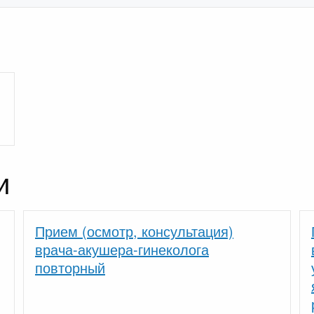
и
Прием (осмотр, консультация)
врача-акушера-гинеколога
повторный