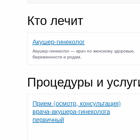
Кто лечит
Акушер-гинеколог
Акушер-гинеколог — врач по женскому здоровью,
беременности и родам.
Процедуры и услуг
Прием (осмотр, консультация)
врача-акушера-гинеколога
первичный