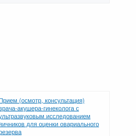
Прием (осмотр, консультация)
врача-акушера-гинеколога с
ультразвуковым исследованием
яичников для оценки овариального
резерва