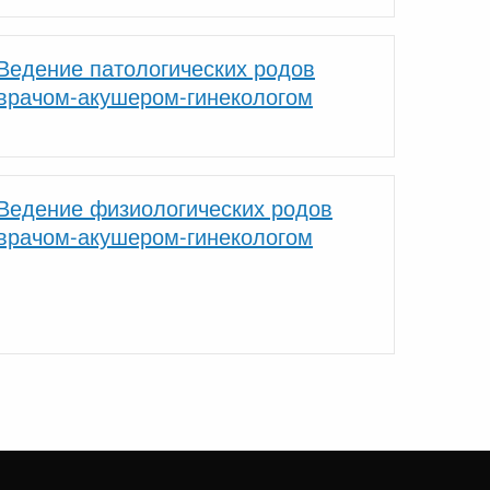
Ведение патологических родов
врачом-акушером-гинекологом
Ведение физиологических родов
врачом-акушером-гинекологом