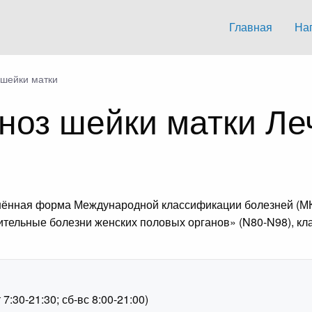
Главная
На
 шейки матки
еноз шейки матки Л
очнённая форма Международной классификации болезней (М
ительные болезни женских половых органов» (N80-N98), кл
1
:30-21:30; сб-вс 8:00-21:00)