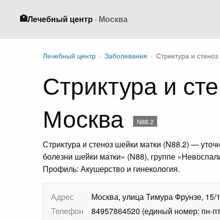
🏥
Лечебный центр
· Москва
Лечебный центр
›
Заболевания
›
Стриктура и стеноз
Стриктура и ст
Москва
N88.2
Стриктура и стеноз шейки матки (N88.2) — ут
болезни шейки матки» (N88), группе «Невоспал
Профиль: Акушерство и гинекология.
Адрес
Москва, улица Тимура Фрунзе, 15/
Телефон
84957864520 (единый номер: пн-пт 7