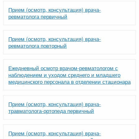
Прием (осмотр, консультация) врача-
ревматолога первичный
Прием (осмотр, консультация) врача-
ревматолога повторный
Ежедневный осмотр врачом-ревматологом с
наблюдением и уходом среднего и младшего
медицинского персонала в отделении стационара
Прием (осмотр, консультация) врача-
травматолога-ортопеда первичный
Прием (осмотр, консультация) врача-