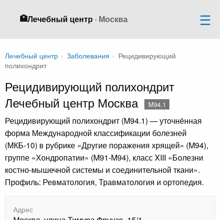
🏥
Лечебный центр
· Москва
Лечебный центр
›
Заболевания
›
Рецидивирующий
полихондрит
Рецидивирующий полихондрит
Лечебный центр Москва
M94.1
Рецидивирующий полихондрит (M94.1) — уточнённая
форма Международной классификации болезней
(МКБ-10) в рубрике «Другие поражения хрящей» (M94),
группе «Хондропатии» (M91-M94), класс XIII «Болезни
костно-мышечной системы и соединительной ткани».
Профиль: Ревматология, Травматология и ортопедия.
Адрес
Москва, улица Тимура Фрунзе, 15/1