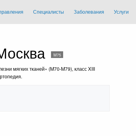
правления
Специалисты
Заболевания
Услуги
 Москва
M75
ни мягких тканей» (M70-M79), класс XIII
ртопедия.