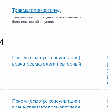
Травматолог-ортопед
Травматолог-ортопед — врач по травмам и
болезням костей и суставов.
и
Прием (осмотр, консультация)
врача-ревматолога повторный
Прием (осмотр, консультация)
врача-травматолога-ортопеда