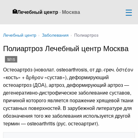
🏥
Лечебный центр
· Москва
Лечебный центр
›
Заболевания
›
Полиартроз
Полиартроз Лечебный центр Москва
M15
Остеоартро́з (новолат. osteoarthrosis, от др.-греч. ὀστέον
«кость» + ἄρθρον «сустав»), деформирующий
остеоартроз (ДОА), артроз, деформирующий артроз —
дегенеративно-дистрофическое заболевание суставов,
причиной которого является поражение хрящевой ткани
суставных поверхностей. В зарубежной литературе для
обозначения того же заболевания используется другой
термин — osteoarthritis (рус. остеоартрит).