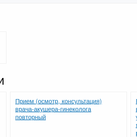
и
Прием (осмотр, консультация)
врача-акушера-гинеколога
повторный