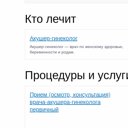
Кто лечит
Акушер-гинеколог
Акушер-гинеколог — врач по женскому здоровью,
беременности и родам.
Процедуры и услуг
Прием (осмотр, консультация)
врача-акушера-гинеколога
первичный