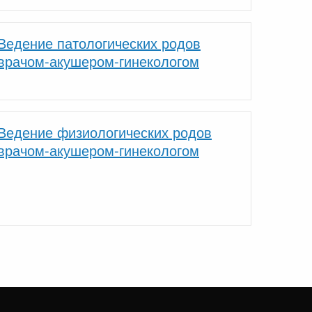
Ведение патологических родов
врачом-акушером-гинекологом
Ведение физиологических родов
врачом-акушером-гинекологом