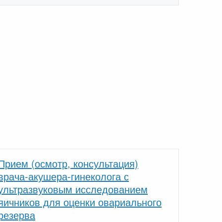
Прием (осмотр, консультация)
врача-акушера-гинеколога с
ультразвуковым исследованием
яичников для оценки овариального
резерва