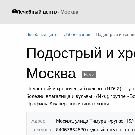
🏥
Лечебный центр
· Москва
Лечебный центр
›
Заболевания
›
Подострый и хрони
Подострый и хр
Москва
N76.3
Подострый и хронический вульвит (N76.3) — у
болезни влагалища и вульвы» (N76), группе «В
Профиль: Акушерство и гинекология.
Адрес
Москва, улица Тимура Фрунзе, 15/
Телефон
84957864520 (единый номер: пн-пт 7