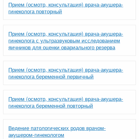
Прием (осмотр, консультация) врача-акушера-
гинеколога повторный
Прием (осмотр, консультация) врача-акушера-
гинеколога с ультразвуковым исследованием
яичников для оценки овариального резерва
Прием (осмотр, консультация) врача-акушера-
гинеколога беременной первичный
Прием (осмотр, консультация) врача-акушера-
гинеколога беременной повторный
Ведение патологических родов врачом-
акушером-гинекологом