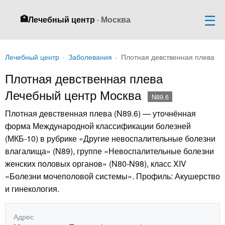
🏥
Лечебный центр
· Москва
Лечебный центр
›
Заболевания
›
Плотная девственная плева
Плотная девственная плева
Лечебный центр Москва
N89.6
Плотная девственная плева (N89.6) — уточнённая
форма Международной классификации болезней
(МКБ-10) в рубрике «Другие невоспалительные болезни
влагалища» (N89), группе «Невоспалительные болезни
женских половых органов» (N80-N98), класс XIV
«Болезни мочеполовой системы». Профиль: Акушерство
и гинекология.
Адрес