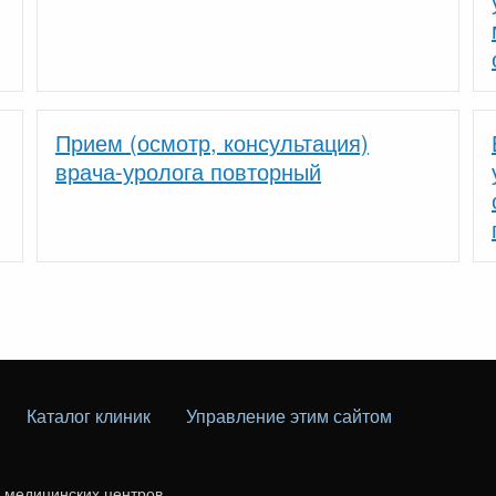
Прием (осмотр, консультация)
врача-уролога повторный
Каталог клиник
Управление этим сайтом
г медицинских центров