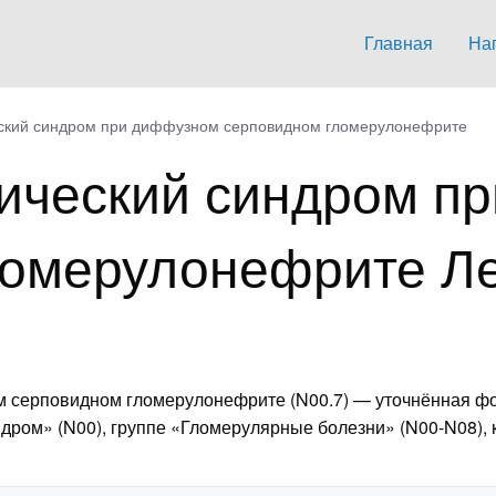
Главная
На
ский синдром при диффузном серповидном гломерулонефрите
ический синдром п
ломерулонефрите Л
 серповидном гломерулонефрите (N00.7) — уточнённая ф
дром» (N00), группе «Гломерулярные болезни» (N00-N08),