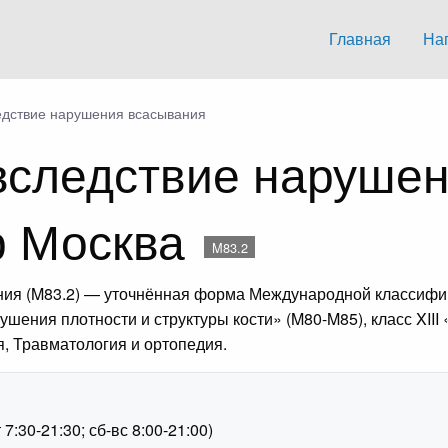
Главная
На
дствие нарушения всасывания
вследствие нарушен
р Москва
M83.2
ия (M83.2) — уточнённая форма Международной классифик
ушения плотности и структуры кости» (M80-M85), класс XII
, Травматология и ортопедия.
1
:30-21:30; сб-вс 8:00-21:00)