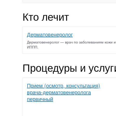
Кто лечит
Дерматовенеролог
Дерматовенеролог — врач по заболеваниям кожи и
ИППП.
Процедуры и услуг
Прием (осмотр, консультация)
врача-дерматовенеролога
первичный