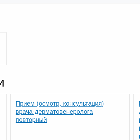
и
Прием (осмотр, консультация)
врача-дерматовенеролога
повторный