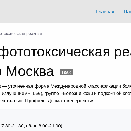
Главная
На
отоксическая реакция
фототоксическая ре
р Москва
L56.0
0) — уточнённая форма Международной классификации боле
злучением» (L56), группе «Болезни кожи и подкожной клет
й клетчатки». Профиль: Дерматовенерология.
1
:30-21:30; сб-вс 8:00-21:00)