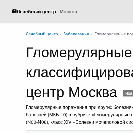
🏥
Лечебный центр
· Москва
Лечебный центр
›
Заболевания
›
Гломерулярные пор
Гломерулярные 
классифицирова
центр Москва
N08
Гломерулярные поражения при других болезнях
болезней (МКБ-10) в рубрике «Гломерулярные 
(N00-N08), класс XIV «Болезни мочеполовой си