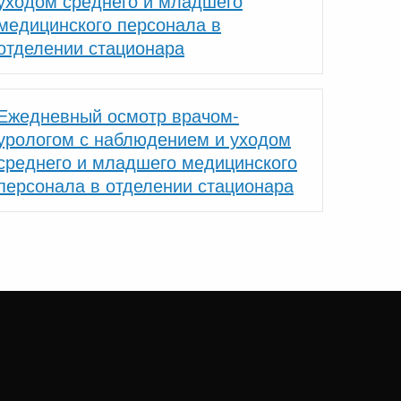
уходом среднего и младшего
медицинского персонала в
отделении стационара
Ежедневный осмотр врачом-
урологом с наблюдением и уходом
среднего и младшего медицинского
персонала в отделении стационара