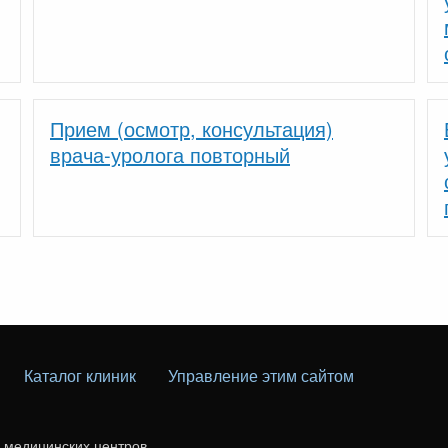
Прием (осмотр, консультация)
врача-уролога повторный
Каталог клиник
Управление этим сайтом
г медицинских центров