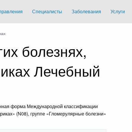
правления
Специалисты
Заболевания
Услуги
ках
их болезнях,
риках Лечебный
нённая форма Международной классификации
риках» (N08), группе «Гломерулярные болезни»