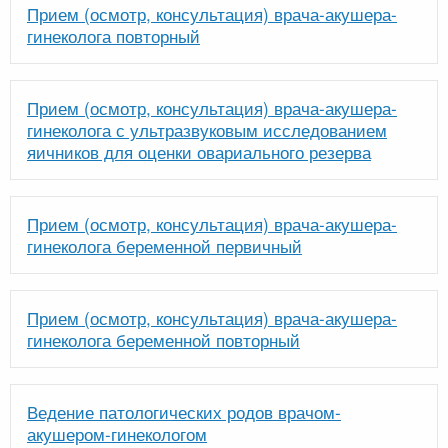
Прием (осмотр, консультация) врача-акушера-
гинеколога повторный
Прием (осмотр, консультация) врача-акушера-
гинеколога с ультразвуковым исследованием
яичников для оценки овариального резерва
Прием (осмотр, консультация) врача-акушера-
гинеколога беременной первичный
Прием (осмотр, консультация) врача-акушера-
гинеколога беременной повторный
Ведение патологических родов врачом-
акушером-гинекологом