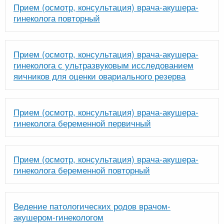
Прием (осмотр, консультация) врача-акушера-
гинеколога повторный
Прием (осмотр, консультация) врача-акушера-
гинеколога с ультразвуковым исследованием
яичников для оценки овариального резерва
Прием (осмотр, консультация) врача-акушера-
гинеколога беременной первичный
Прием (осмотр, консультация) врача-акушера-
гинеколога беременной повторный
Ведение патологических родов врачом-
акушером-гинекологом