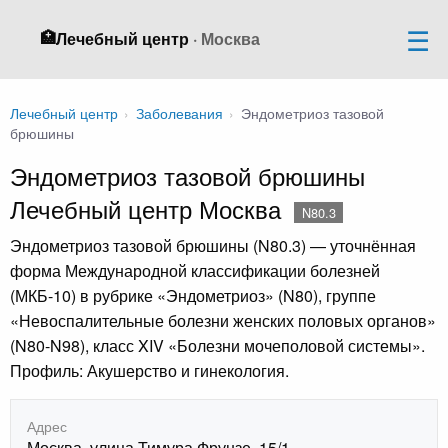
🏥
Лечебный центр
· Москва
Лечебный центр
›
Заболевания
›
Эндометриоз тазовой
брюшины
Эндометриоз тазовой брюшины
Лечебный центр Москва
N80.3
Эндометриоз тазовой брюшины (N80.3) — уточнённая
форма Международной классификации болезней
(МКБ-10) в рубрике «Эндометриоз» (N80), группе
«Невоспалительные болезни женских половых органов»
(N80-N98), класс XIV «Болезни мочеполовой системы».
Профиль: Акушерство и гинекология.
Адрес
Москва, улица Тимура Фрунзе, 15/1