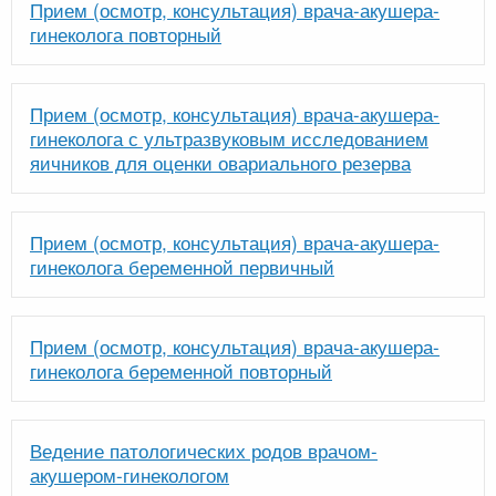
Прием (осмотр, консультация) врача-акушера-
гинеколога повторный
Прием (осмотр, консультация) врача-акушера-
гинеколога с ультразвуковым исследованием
яичников для оценки овариального резерва
Прием (осмотр, консультация) врача-акушера-
гинеколога беременной первичный
Прием (осмотр, консультация) врача-акушера-
гинеколога беременной повторный
Ведение патологических родов врачом-
акушером-гинекологом