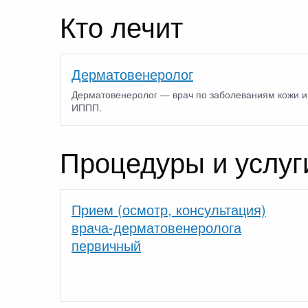
Кто лечит
Дерматовенеролог
Дерматовенеролог — врач по заболеваниям кожи и
ИППП.
Процедуры и услуг
Прием (осмотр, консультация)
врача-дерматовенеролога
первичный