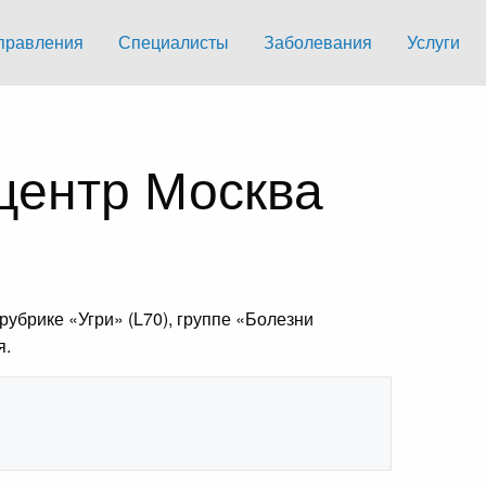
правления
Специалисты
Заболевания
Услуги
центр Москва
убрике «Угри» (L70), группе «Болезни
я.