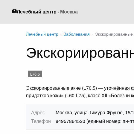
🏥
Лечебный центр
· Москва
Лечебный центр
›
Заболевания
›
Экскориированные 
Экскориированн
L70.5
Экскориированные акне (L70.5) — уточнённая ф
придатков кожи» (L60-L75), класс XII «Болезни
Адрес
Москва, улица Тимура Фрунзе, 15/
Телефон
84957864520 (единый номер: пн-пт 7