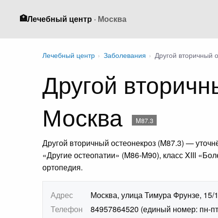
🏥
Лечебный центр
· Москва
Лечебный центр
›
Заболевания
›
Другой вторичный 
Другой вторичн
Москва
M87.3
Другой вторичный остеонекроз (M87.3) — уточ
«Другие остеопатии» (M86-M90), класс XIII «Б
ортопедия.
Адрес
Москва, улица Тимура Фрунзе, 15/
Телефон
84957864520 (единый номер: пн-пт 7