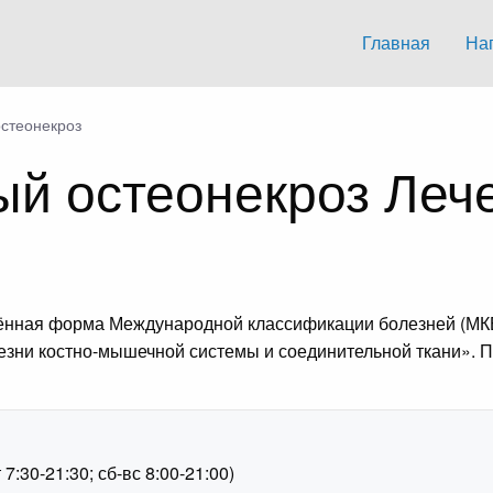
Главная
На
остеонекроз
ый остеонекроз Леч
нённая форма Международной классификации болезней (МКБ-
олезни костно-мышечной системы и соединительной ткани». 
1
:30-21:30; сб-вс 8:00-21:00)