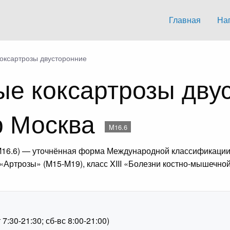
Главная
На
коксартрозы двусторонние
ые коксартрозы дву
р Москва
M16.6
M16.6) — уточнённая форма Международной классификации 
е «Артрозы» (M15-M19), класс XIII «Болезни костно-мышечн
1
:30-21:30; сб-вс 8:00-21:00)