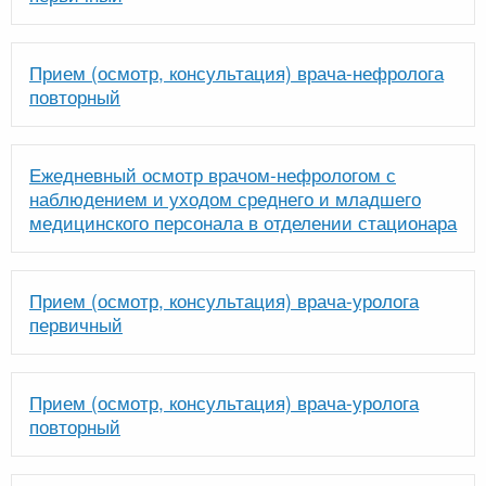
Прием (осмотр, консультация) врача-нефролога
повторный
Ежедневный осмотр врачом-нефрологом с
наблюдением и уходом среднего и младшего
медицинского персонала в отделении стационара
Прием (осмотр, консультация) врача-уролога
первичный
Прием (осмотр, консультация) врача-уролога
повторный