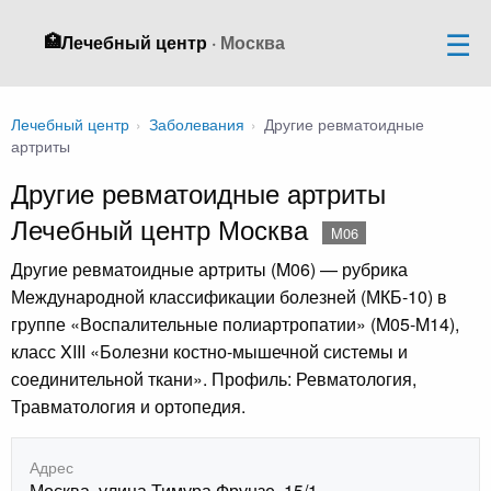
🏥
Лечебный центр
· Москва
Лечебный центр
›
Заболевания
›
Другие ревматоидные
артриты
Другие ревматоидные артриты
Лечебный центр Москва
M06
Другие ревматоидные артриты (M06) — рубрика
Международной классификации болезней (МКБ-10) в
группе «Воспалительные полиартропатии» (M05-M14),
класс XIII «Болезни костно-мышечной системы и
соединительной ткани». Профиль: Ревматология,
Травматология и ортопедия.
Адрес
Москва, улица Тимура Фрунзе, 15/1