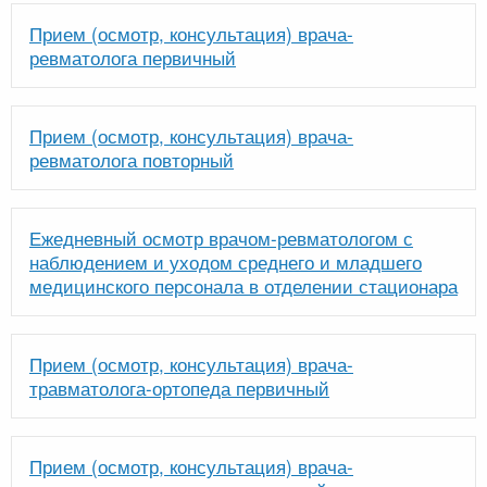
Прием (осмотр, консультация) врача-
ревматолога первичный
Прием (осмотр, консультация) врача-
ревматолога повторный
Ежедневный осмотр врачом-ревматологом с
наблюдением и уходом среднего и младшего
медицинского персонала в отделении стационара
Прием (осмотр, консультация) врача-
травматолога-ортопеда первичный
Прием (осмотр, консультация) врача-