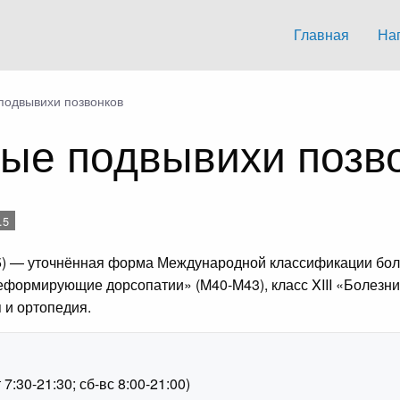
Главная
На
подвывихи позвонков
ые подвывихи позв
.5
) — уточнённая форма Международной классификации боле
формирующие дорсопатии» (M40-M43), класс XIII «Болезн
 и ортопедия.
1
:30-21:30; сб-вс 8:00-21:00)