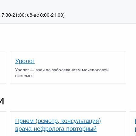
1
:30-21:30; сб-вс 8:00-21:00)
Уролог
Уролог — врач по заболеваниям мочеполовой
системы.
и
Прием (осмотр, консультация)
врача-нефролога повторный