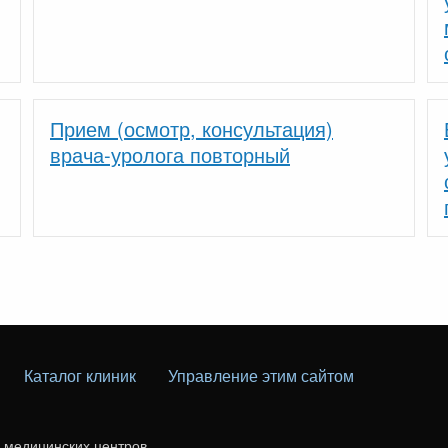
Прием (осмотр, консультация)
врача-уролога повторный
Каталог клиник
Управление этим сайтом
г медицинских центров