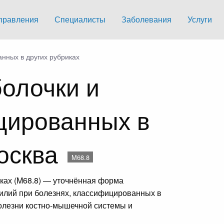
правления
Специалисты
Заболевания
Услуги
нных в других рубриках
олочки и
цированных в
Москва
M68.8
ках (M68.8) — уточнённая форма
илий при болезнях, классифицированных в
Болезни костно-мышечной системы и