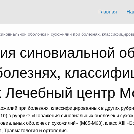
Главная
На
синовиальной оболочки и сухожилий при болезнях, классифицирова
ия синовиальной об
болезнях, классифи
х Лечебный центр 
хожилий при болезнях, классифицированных в других рубри
0) в рубрике «Поражения синовиальных оболочек и сухож
новиальных оболочек и сухожилий» (M65-M68), класс XIII «
, Травматология и ортопедия.