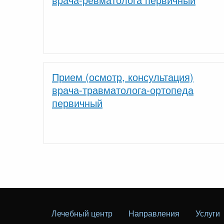
Прием (осмотр, консультация)
врача-травматолога-ортопеда
первичный
Лечебный центр
Направления
Услуги