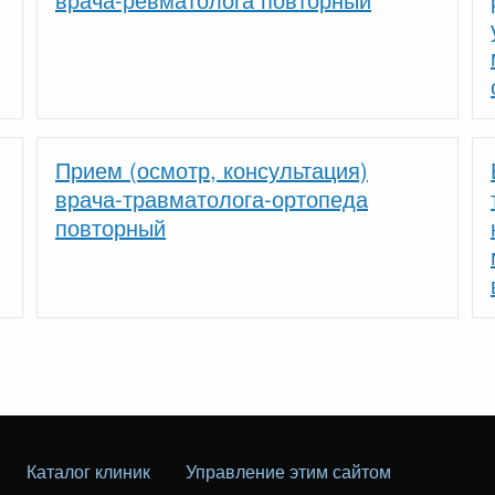
Прием (осмотр, консультация)
врача-травматолога-ортопеда
повторный
Каталог клиник
Управление этим сайтом