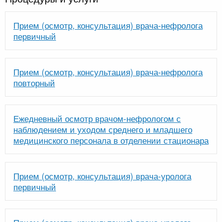
Прием (осмотр, консультация) врача-нефролога
первичный
Прием (осмотр, консультация) врача-нефролога
повторный
Ежедневный осмотр врачом-нефрологом с
наблюдением и уходом среднего и младшего
медицинского персонала в отделении стационара
Прием (осмотр, консультация) врача-уролога
первичный