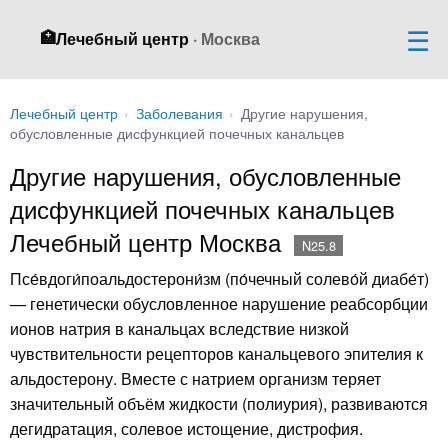
🏥
Лечебный центр
· Москва
Лечебный центр
›
Заболевания
›
Другие нарушения,
обусловленные дисфункцией почечных канальцев
Другие нарушения, обусловленные
дисфункцией почечных канальцев
Лечебный центр Москва
N25.8
Псе́вдоги́поальдостерони́зм (по́чечный солево́й диабе́т)
— генетически обусловленное нарушение реабсорбции
ионов натрия в канальцах вследствие низкой
чувствительности рецепторов канальцевого эпителия к
альдостерону. Вместе с натрием организм теряет
значительный объём жидкости (полиурия), развиваются
дегидратация, солевое истощение, дистрофия.