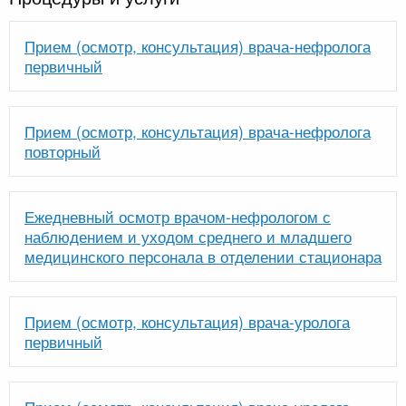
Прием (осмотр, консультация) врача-нефролога
первичный
Прием (осмотр, консультация) врача-нефролога
повторный
Ежедневный осмотр врачом-нефрологом с
наблюдением и уходом среднего и младшего
медицинского персонала в отделении стационара
Прием (осмотр, консультация) врача-уролога
первичный