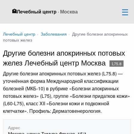
🏥
Лечебный центр
· Москва
Лечебный центр
›
Заболевания
›
Другие болезни апокринных
потовых желез
Другие болезни апокринных потовых
желез Лечебный центр Москва
L75.8
Другие болезни апокринных потовых желез (L75.8) —
уточнённая форма Международной классификации
болезней (МКБ-10) в рубрике «Болезни апокринных
потовых желез» (L75), группе «Болезни придатков кожи»
(L60-L75), класс XII «Болезни кожи и подкожной
клетчатки». Профиль: Дерматовенерология.
Адрес
Москва, улица Тимура Фрунзе, 15/1