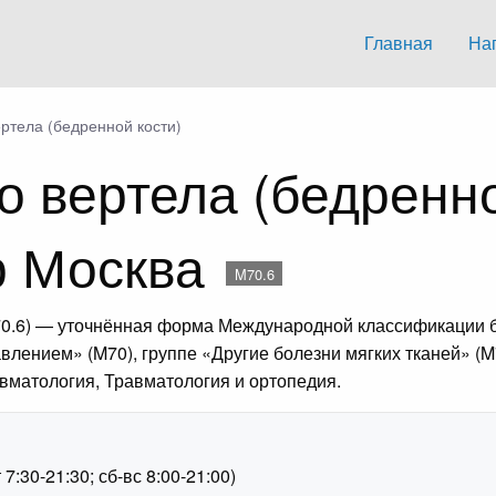
Главная
На
ртела (бедренной кости)
о вертела (бедренно
р Москва
M70.6
M70.6) — уточнённая форма Международной классификации б
давлением» (M70), группе «Другие болезни мягких тканей» (
вматология, Травматология и ортопедия.
1
:30-21:30; сб-вс 8:00-21:00)