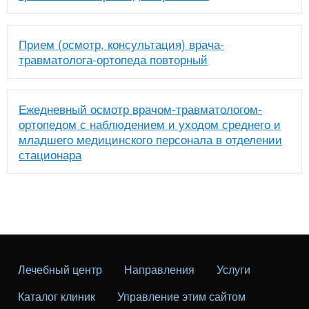
Прием (осмотр, консультация) врача-
травматолога-ортопеда повторный
Ежедневный осмотр врачом-травматологом-
ортопедом с наблюдением и уходом среднего и
младшего медицинского персонала в отделении
стационара
Лечебный центр
Направления
Услуги
Каталог клиник
Управление этим сайтом