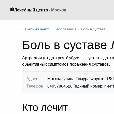
🏥
Лечебный центр
· Москва
Лечебный центр
›
Заболевания
›
Боль в суставе
Боль в суставе
Артралги́я (от др.-греч. ἄρθρον — сустав + др.
объективных симптомов поражения суставов.
Адрес
Москва, улица Тимура Фрунзе, 15/
Телефон
84957864520 (единый номер: пн-пт 7
Кто лечит